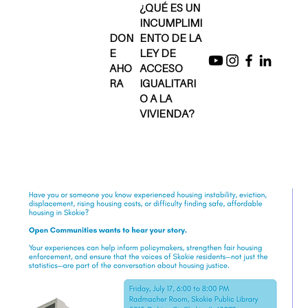
¿QUÉ ES UN
INCUMPLIMI
DON
ENTO DE LA
E
LEY DE
AHO
ACCESO
RA
IGUALITARI
O A LA
VIVIENDA?