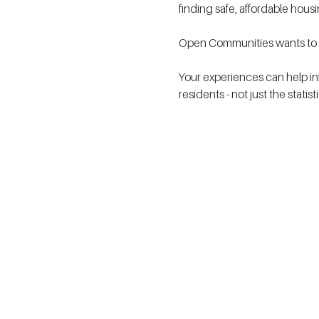
finding safe, affordable hous
Open Communities wants to h
Your experiences can help in
residents - not just the statis