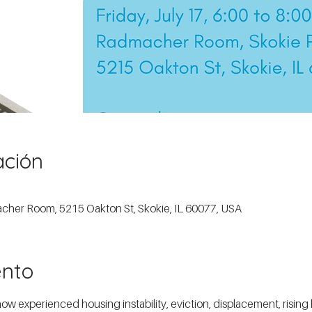
ación
macher Room, 5215 Oakton St, Skokie, IL 60077, USA
ento
experienced housing instability, eviction, displacement, rising ho