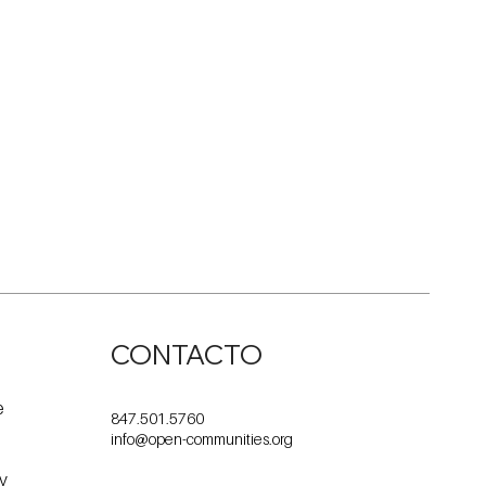
CONTACTO
e
847.501.5760
info@open-communities.org
 y