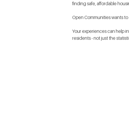
finding safe, affordable hous
Open Communities wants to h
Your experiences can help in
residents - not just the statis