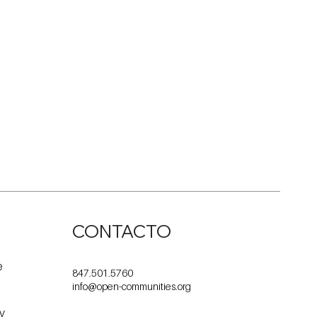
CONTACTO
e
847.501.5760
info@open-communities.org
 y