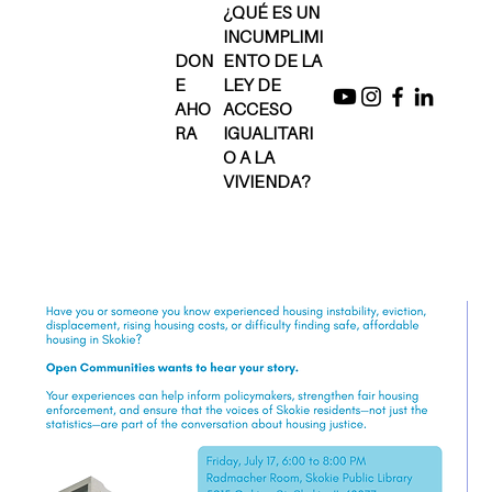
¿QUÉ ES UN
INCUMPLIMI
DON
ENTO DE LA
E
LEY DE
AHO
ACCESO
RA
IGUALITARI
O A LA
VIVIENDA?