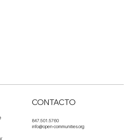
CONTACTO
e
847.501.5760
info@open-communities.org
 y