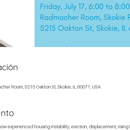
ación
macher Room, 5215 Oakton St, Skokie, IL 60077, USA
ento
experienced housing instability, eviction, displacement, rising ho