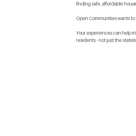
finding safe, affordable hous
Open Communities wants to h
Your experiences can help in
residents - not just the statis