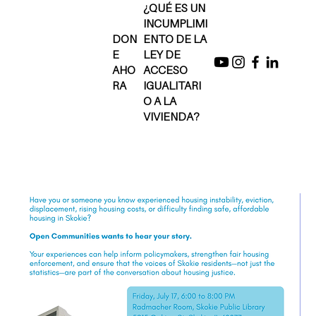
¿QUÉ ES UN
INCUMPLIMI
DON
ENTO DE LA
E
LEY DE
AHO
ACCESO
RA
IGUALITARI
O A LA
VIVIENDA?