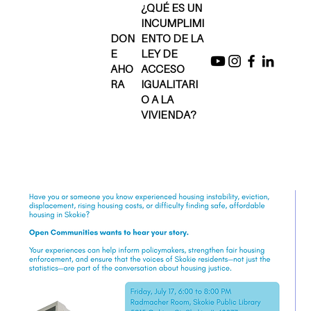
¿QUÉ ES UN
INCUMPLIMI
DON
ENTO DE LA
E
LEY DE
AHO
ACCESO
RA
IGUALITARI
O A LA
VIVIENDA?