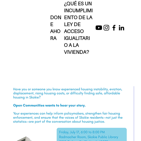
¿QUÉ ES UN
INCUMPLIMI
DON
ENTO DE LA
E
LEY DE
AHO
ACCESO
RA
IGUALITARI
O A LA
VIVIENDA?