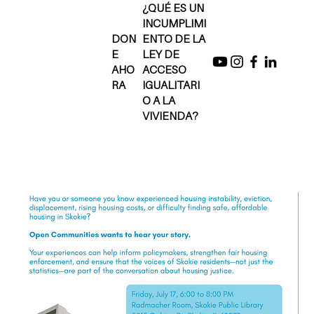
¿QUÉ ES UN
INCUMPLIMI
DON
ENTO DE LA
E
LEY DE
AHO
ACCESO
RA
IGUALITARI
O A LA
VIVIENDA?