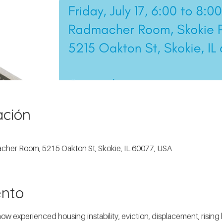
ación
macher Room, 5215 Oakton St, Skokie, IL 60077, USA
ento
experienced housing instability, eviction, displacement, rising ho