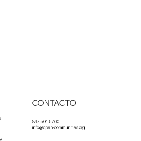
CONTACTO
e
847.501.5760
info@open-communities.org
 y