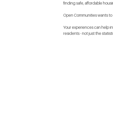
finding safe, affordable hous
Open Communities wants to h
Your experiences can help in
residents - not just the statis